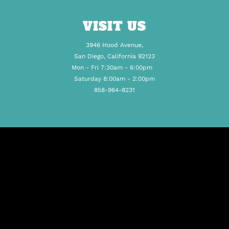
VISIT US
3946 Hood Avenue,
San Diego, California 92123
Mon - Fri 7:30am - 6:00pm
Saturday 8:00am - 2:00pm
858-964-8231